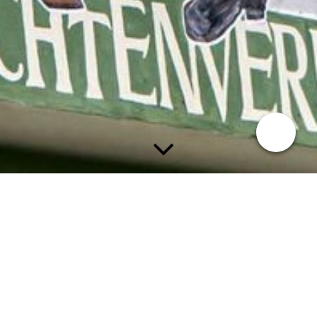
Vorstandschaft
1. Vorstand
Thomas Kratzl
2. Vorstand
Waltraud Betz
3. Vorstand
Franz Kellner